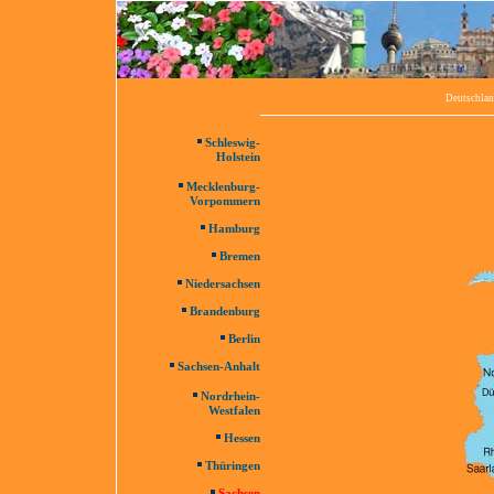
Deutschla
Schleswig-
Holstein
Mecklenburg-
Vorpommern
Hamburg
Bremen
Niedersachsen
Brandenburg
Berlin
Sachsen-Anhalt
Nordrhein-
Westfalen
Hessen
Thüringen
Sachsen