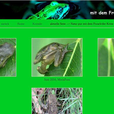
zurück
Home
Kontakt
aktuelle Seite --> Natur pur mit dem Frosch/der Kröte
Juni 2016, MeckPom