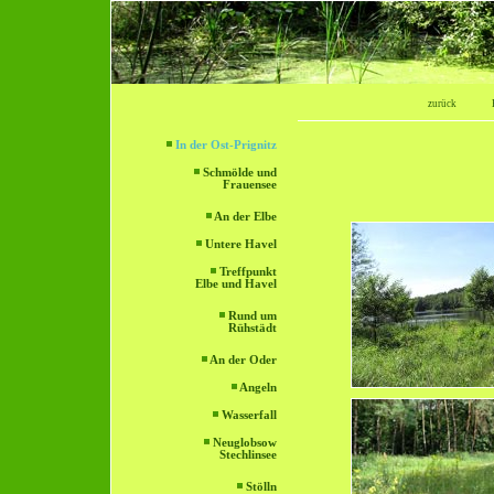
zurück
In der Ost-Prignitz
Schmölde und
Frauensee
An der Elbe
Untere Havel
Treffpunkt
Elbe und Havel
Rund um
Rühstädt
An der Oder
Angeln
Wasserfall
Neuglobsow
Stechlinsee
Stölln