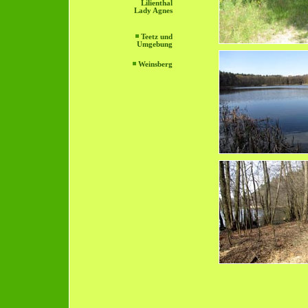
Lilienthal
Lady Agnes
Teetz und
Umgebung
Weinsberg